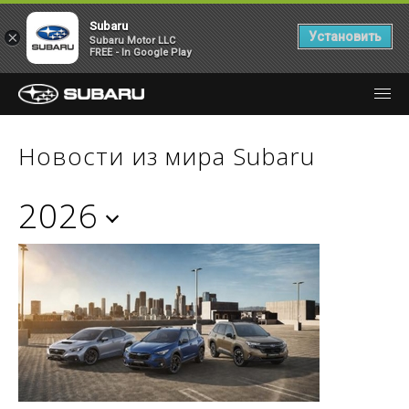
Subaru
×
Установить
Subaru Motor LLC
FREE - In Google Play
Новости из мира Subaru
2026