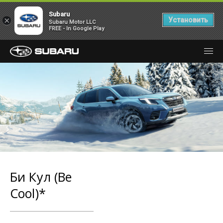
Subaru
×
Установить
Subaru Motor LLC
FREE - In Google Play
Би Кул (Be
Cool)*